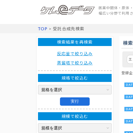
医薬中間体・原体・
幅広い分野で利用
TOP
> 受託合成先検索
検索結果を再検索
検
反応釜で絞り込み
エ
蒸留塔で絞り込み
登録企
規格で絞込む
実行
規模で絞込む