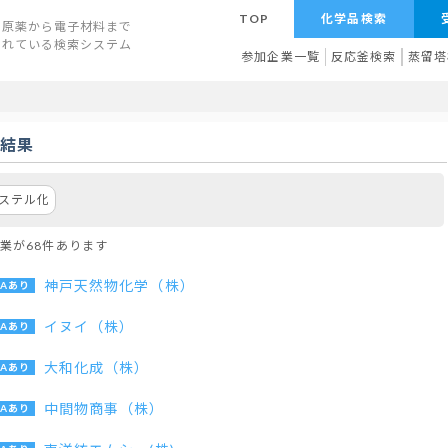
TOP
化学品検索
原薬から電子材料まで
されている検索システム
参加企業一覧
反応釜検索
蒸留塔
索結果
ステル化
業が68件あります
神戸天然物化学（株）
イヌイ（株）
大和化成（株）
中間物商事（株）