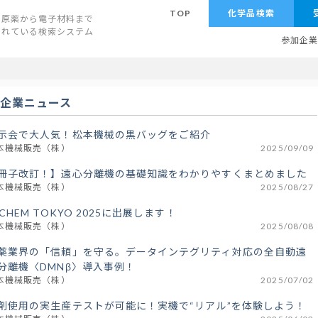
TOP
化学品検索
原薬から電子材料まで
されている検索システム
参加企
企業ニュース
示会で大人気！松本機械の黒バッグをご紹介
本機械販売（株）
2025/09/09
冊子改訂！】遠心分離機の基礎知識をわかりやすくまとめました
本機械販売（株）
2025/08/27
NCHEM TOKYO 2025に出展します！
本機械販売（株）
2025/08/08
薬業界の「信頼」を守る。データインテグリティ対応の全自動遠
分離機〈DMNβ〉導入事例！
本機械販売（株）
2025/07/02
剤使用の実生産テストが可能に！実機で“リアル”を体験しよう！