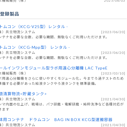
本機械販売（株）
2025/06/03
規登録製品
トムコン（KCG-V25型）レンタル -
株）共立物流システム
[2023/06/20]
ンテナを必要な台数、必要な期間、無駄なくご利用いただけます。
トムコン（KCG-Mpp型） レンタル -
株）共立物流システム
[2023/06/20]
ンテナを必要な台数、必要な期間、無駄なくご利用いただけます。
ールインワンモジュール型ラボ用遠心分離機 LAC TypeE
本機械販売（株）
[2023/03/10]
ボ用遠心分離機をさらに使いやすくモジュール化。今までろ過テストのため
準備する必要があった給液タンクやろ液タンクを標準装備。
類清算物流<貯蔵タンク>
株）共立物流システム
[2021/04/30]
ンマ内面の仕上げ、戦場は、パフ研磨・電解研磨・純粋洗浄など各種対応が
きます
体用コンテナ ドラムコン BAG IN BOX KCG型運搬容器
株）共立物流システム
[2021/04/30]