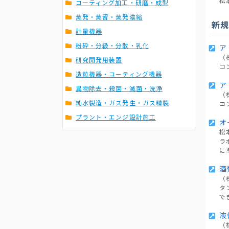
松
コーティング加工・研磨・成型
蒸発・蒸留・蒸発濃縮
新
計量機器
粉砕・分級・分散・乳化
ア
（
研究開発用装置
コ
造粒機器・コーティング機器
ア
異物除去・殺菌・滅菌・洗浄
（
純水製造・ガス発生・ガス精製
コ
プラント・エンジ設計施工
オ
松
ラ
に
酒
（
タ
で
液
（