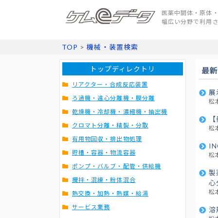
医薬中間体・原体・
幅広い分野で利用
TOP
>
機械・装置検索
トップディレクトリ
最新
リアクター・合成反応装置
展
ろ過機・遠心分離機・膜分離
松
乾燥機・冷却機・濃縮機・抽出機
【
クロマト分離・精製・分取
松
有用物回収・排出物処理
I
貯槽・容器・物流容器
松
ポンプ・バルブ・配管・供給機
製
攪拌・混練・粉体混合
心
松
熱交換・加熱・熱媒・給湯
サービス業務
溶