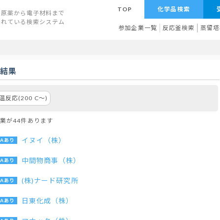
TOP
化学品検索
原薬から電子材料まで
されている検索システム
参加企業一覧
反応釜検索
蒸留塔
索結果
温反応(200 C〜)
業が44件あります
イヌイ（株）
中間物商事（株）
(株)ナード研究所
日東化成（株）