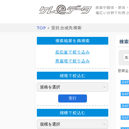
医薬中間体・原体・
幅広い分野で利用
TOP
> 受託合成先検索
検索結果を再検索
検
反応釜で絞り込み
高
蒸留塔で絞り込み
登録企
規格で絞込む
実行
規模で絞込む