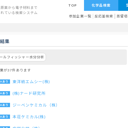
TOP
化学品検索
原薬から電子材料まで
されている検索システム
参加企業一覧
反応釜検索
蒸留塔
索結果
ールフィッシャー水分分析
業が37件あります
東洋紡エムシー(株)
(株)ナード研究所
ジーベンケミカル（株）
本荘ケミカル(株)