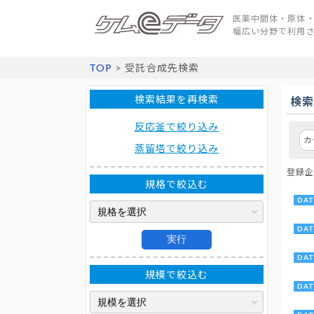
医薬中間体・原体・
幅広い分野で利用
TOP
> 受託合成先検索
検索結果を再検索
検
反応釜で絞り込み
カ
蒸留塔で絞り込み
登録企
規格で絞込む
実行
規模で絞込む