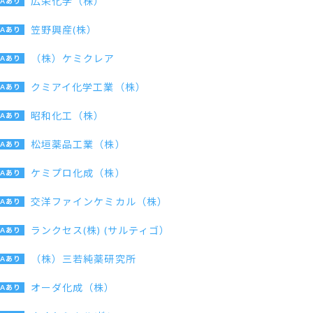
広栄化学（株）
笠野興産(株）
（株）ケミクレア
クミアイ化学工業（株）
昭和化工（株）
松垣薬品工業（株）
ケミプロ化成（株）
交洋ファインケミカル（株）
ランクセス(株) (サルティゴ）
（株）三若純薬研究所
オーダ化成（株）