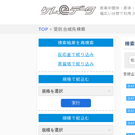
医薬中間体・原体・
幅広い分野で利用
TOP
> 受託合成先検索
検索結果を再検索
検
反応釜で絞り込み
低
蒸留塔で絞り込み
登録企
規格で絞込む
実行
規模で絞込む