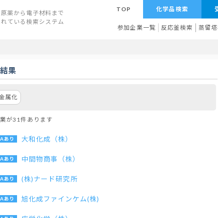
TOP
化学品検索
原薬から電子材料まで
されている検索システム
参加企業一覧
反応釜検索
蒸留塔
索結果
金属化
業が31件あります
大和化成（株）
中間物商事（株）
(株)ナード研究所
旭化成ファインケム(株)