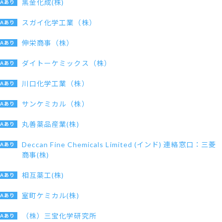
黒金化成(株)
スガイ化学工業（株）
伸栄商事（株）
ダイトーケミックス（株）
川口化学工業（株）
サンケミカル（株）
丸善薬品産業(株)
Deccan Fine Chemicals Limited (インド) 連絡窓口：三菱
商事(株)
相互薬工(株)
室町ケミカル(株)
（株）三宝化学研究所