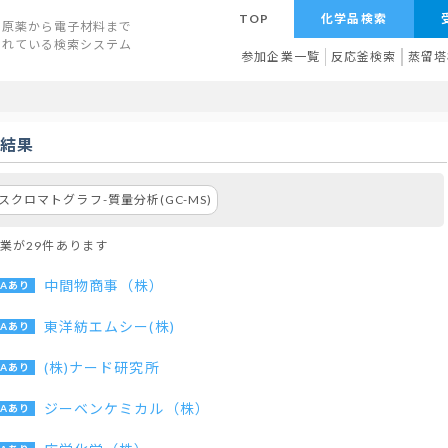
TOP
化学品検索
原薬から電子材料まで
されている検索システム
参加企業一覧
反応釜検索
蒸留塔
索結果
スクロマトグラフ-質量分析(GC-MS)
業が29件あります
中間物商事（株）
東洋紡エムシー(株)
(株)ナード研究所
ジーベンケミカル（株）