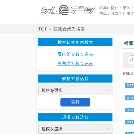
医薬中間体・原体・
幅広い分野で利用
TOP
> 受託合成先検索
検索結果を再検索
検
反応釜で絞り込み
ガ
蒸留塔で絞り込み
登録企
規格で絞込む
実行
規模で絞込む