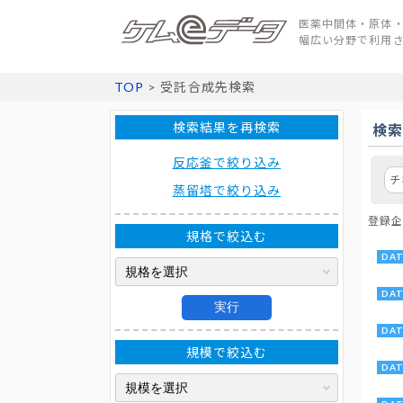
医薬中間体・原体・
幅広い分野で利用
TOP
> 受託合成先検索
検索結果を再検索
検
反応釜で絞り込み
チ
蒸留塔で絞り込み
登録企
規格で絞込む
実行
規模で絞込む