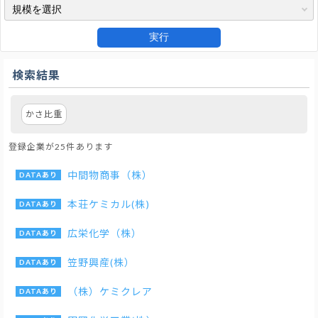
実行
検索結果
かさ比重
登録企業が25件あります
中間物商事（株）
本荘ケミカル(株)
広栄化学（株）
笠野興産(株）
（株）ケミクレア