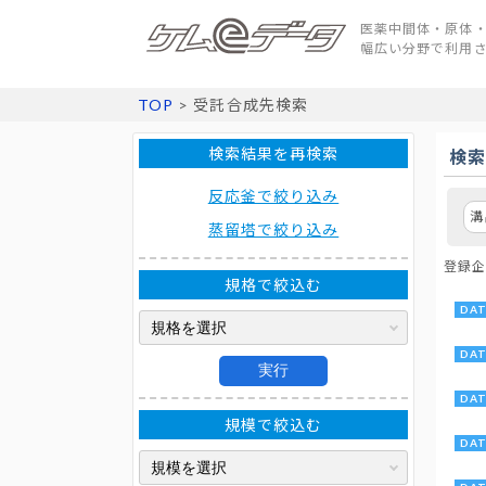
医薬中間体・原体・
幅広い分野で利用
TOP
> 受託合成先検索
検索結果を再検索
検
反応釜で絞り込み
溝
蒸留塔で絞り込み
登録企
規格で絞込む
実行
規模で絞込む