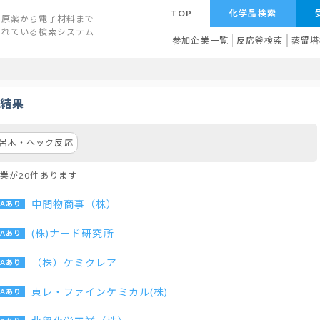
TOP
化学品検索
原薬から電子材料まで
されている検索システム
参加企業一覧
反応釜検索
蒸留塔
索結果
呂木・ヘック反応
業が20件あります
中間物商事（株）
(株)ナード研究所
（株）ケミクレア
東レ・ファインケミカル(株)