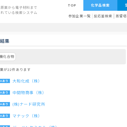
TOP
化学品検索
原薬から電子材料まで
されている検索システム
参加企業一覧
反応釜検索
蒸留塔
索結果
機化合物
業が22件あります
大和化成（株）
中間物商事（株）
(株)ナード研究所
マナック（株）