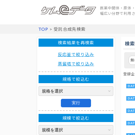
医薬中間体・原体・
幅広い分野で利用
TOP
> 受託合成先検索
検索結果を再検索
検
反応釜で絞り込み
無
蒸留塔で絞り込み
登録企
規格で絞込む
実行
規模で絞込む