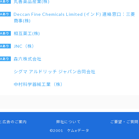
丸善薬品産業(株)
Deccan Fine Chemicals Limited (インド) 連絡窓口：三菱
商事(株)
相互薬工(株)
JNC（株）
森六株式会社
シグマ アルドリッチ ジャパン合同会社
中村科学器械工業（株）
と広告のご案内
弊社について
ご要望・ご質問
©2001 ケムeデータ