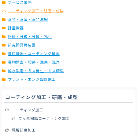
サービス業務
コーティング加工・研磨・成型
蒸発・蒸留・蒸発濃縮
計量機器
粉砕・分級・分散・乳化
研究開発用装置
造粒機器・コーティング機器
異物除去・殺菌・滅菌・洗浄
純水製造・ガス発生・ガス精製
プラント・エンジ設計施工
コーティング加工・研磨・成型
コーティング加工
フッ素樹脂コーティング加工
電解研磨加工