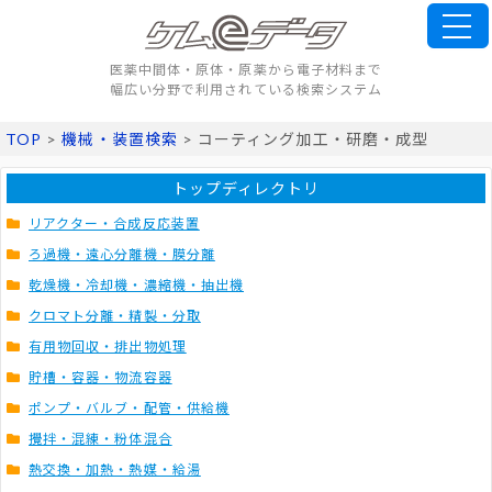
医薬中間体・原体・原薬から電子材料まで
幅広い分野で利用されている検索システム
TOP
>
機械・装置検索
> コーティング加工・研磨・成型
トップディレクトリ
リアクター・合成反応装置
ろ過機・遠心分離機・膜分離
乾燥機・冷却機・濃縮機・抽出機
クロマト分離・精製・分取
有用物回収・排出物処理
貯槽・容器・物流容器
ポンプ・バルブ・配管・供給機
攪拌・混練・粉体混合
熱交換・加熱・熱媒・給湯