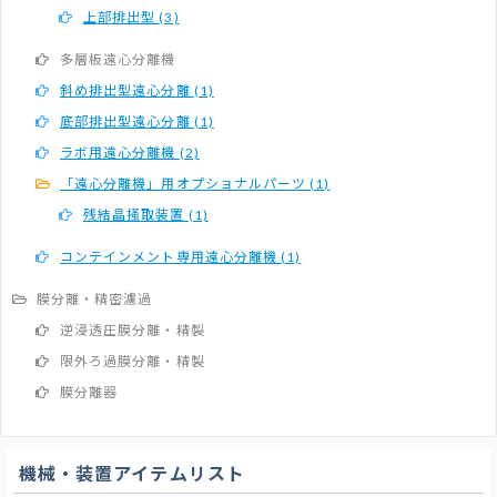
上部排出型
(3)
多層板遠心分離機
斜め排出型遠心分離
(1)
底部排出型遠心分離
(1)
ラボ用遠心分離機
(2)
「遠心分離機」用オプショナルパーツ
(1)
残結晶掻取装置
(1)
コンテインメント専用遠心分離機
(1)
膜分離・精密濾過
逆浸透圧膜分離・精製
限外ろ過膜分離・精製
膜分離器
機械・装置アイテムリスト