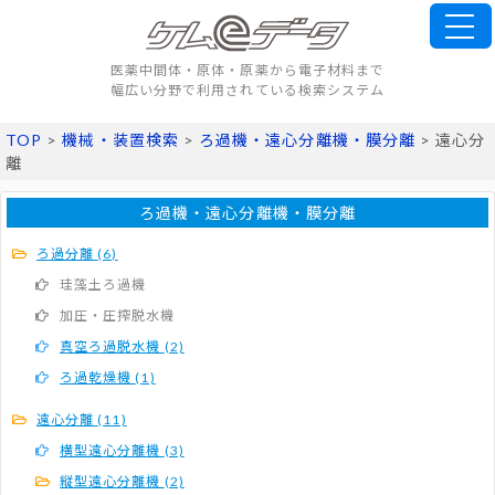
医薬中間体・原体・原薬から電子材料まで
幅広い分野で利用されている検索システム
TOP
>
機械・装置検索
>
ろ過機・遠心分離機・膜分離
> 遠心分
離
ろ過機・遠心分離機・膜分離
ろ過分離
(6)
珪藻土ろ過機
加圧・圧搾脱水機
真空ろ過脱水機
(2)
ろ過乾燥機
(1)
遠心分離
(11)
横型遠心分離機
(3)
縦型遠心分離機
(2)