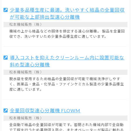
少量多品種生産に最適。洗いやすく結晶の全量回収
が可能な上部排出型遠心分離機
松本機械販売（株）
機械の上から結晶などの固体を排出する遠心分離機。 製品を全量回
収でき、洗いやすいため少量多品種生産に適しています。
導入コストを抑えたクリーンルーム内に設置可能な
斜め型遠心分離機
松本機械販売（株）
脱水袋を使用するため結晶の全量回収が可能で機械洗浄がしやす
く、医薬品・食品・化学品・ファインケミカル製造の少量多品種生
産に適しています。
全量回収型遠心分離機 FLOWM
松本機械販売（株）
全自動で結晶の全量回収が可能です。密閉された機械内部で全自動
で工程を行うため異物混入防止、またオペレーターが製品に触れる