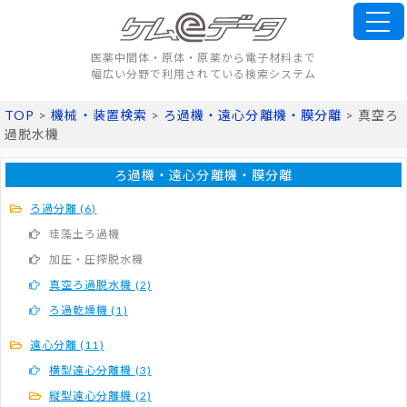
医薬中間体・原体・原薬から電子材料まで
幅広い分野で利用されている検索システム
TOP
>
機械・装置検索
>
ろ過機・遠心分離機・膜分離
> 真空ろ
過脱水機
ろ過機・遠心分離機・膜分離
ろ過分離
(6)
珪藻土ろ過機
加圧・圧搾脱水機
真空ろ過脱水機
(2)
ろ過乾燥機
(1)
遠心分離
(11)
横型遠心分離機
(3)
縦型遠心分離機
(2)