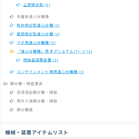
上部排出型
(3)
多層板遠心分離機
斜め排出型遠心分離
(1)
底部排出型遠心分離
(1)
ラボ用遠心分離機
(2)
「遠心分離機」用オプショナルパーツ
(1)
残結晶掻取装置
(1)
コンテインメント専用遠心分離機
(1)
膜分離・精密濾過
逆浸透圧膜分離・精製
限外ろ過膜分離・精製
膜分離器
機械・装置アイテムリスト