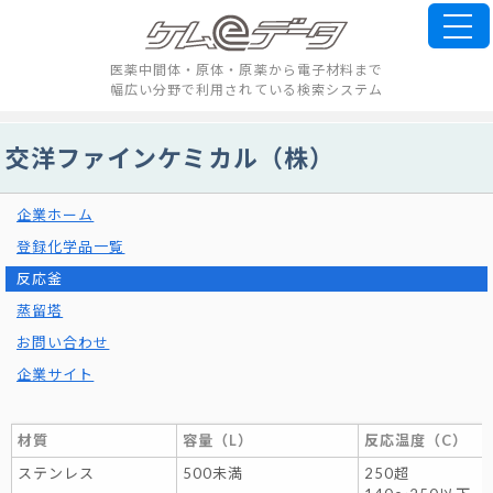
医薬中間体・原体・原薬から電子材料まで
幅広い分野で利用されている検索システム
交洋ファインケミカル（株）
企業ホーム
登録化学品一覧
反応釜
蒸留塔
お問い合わせ
企業サイト
材質
容量（L）
反応温度（C）
ステンレス
500未満
250超