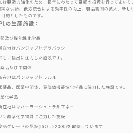
CPLは製造力強化のため、長年にわたって巨額の投資を行ってまい
確実な供給、後方統合による効率性の向上、製品範囲の拡大、新し
を目的としたものです。
CPLの生産施設：
農薬及び機能性化学品
所在地はパンジャブ州デラバッシ
おもに輸出に注力した施設です。
医薬品及び中間体
所在地はパンジャブ州ラルル
医薬品、医薬中間体、高価値機能性化学品に注力した施設です。
工業化学品
所在地はマハーラーシュトラ州プネー
リン酸系化学物質に注力した施設
食品グレードの認証(ISO : 22000)を取得しています。