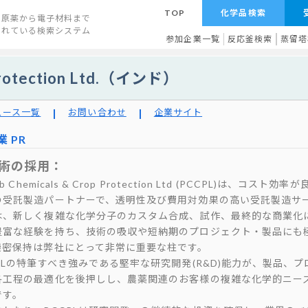
TOP
化学品検索
原薬から電子材料まで
されている検索システム
参加企業一覧
反応釜検索
蒸留塔
 Protection Ltd.（インド）
ュース一覧
お問い合わせ
企業サイト
業 PR
術の採用：
ab Chemicals & Crop Protection Ltd (PCCPL)は、コ
の受託製造パートナーで、透明性及び費用対効果の高い受託製造サ
は、新しく複雑な化学分子のカスタム合成、試作、最終的な商業化
豊富な経験を持ち、技術の吸収や短納期のプロジェクト・製品にも
機密保持は弊社にとって非常に重要な柱です。
CPLの特筆すべき強みである堅牢な研究開発(R&D)能力が、製品、
各工程の最適化を後押しし、農薬関連のお客様の複雑な化学的ニー
です。