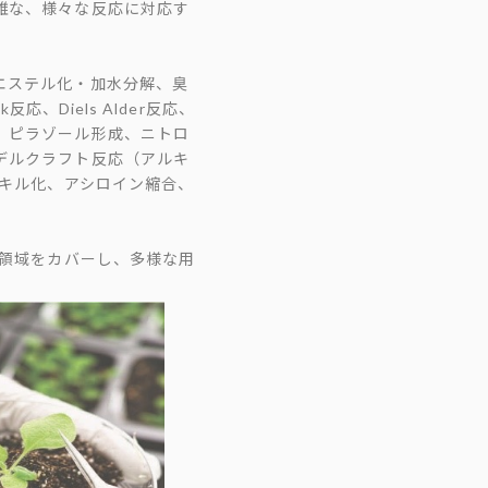
雑な、様々な反応に対応す
エステル化・加水分解、臭
応、Diels Alder反応、
、ピラゾール形成、ニトロ
デルクラフト反応（アルキ
ルキル化、アシロイン縮合、
全領域をカバーし、多様な用