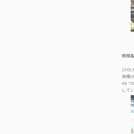
特殊
250
燥機(R
48 
して