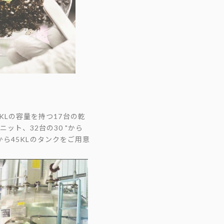
ら7KLの容量を持つ17台の乾
の蒸留ユニット、32台の30 "から
00Lから45KLのタンクをご用意