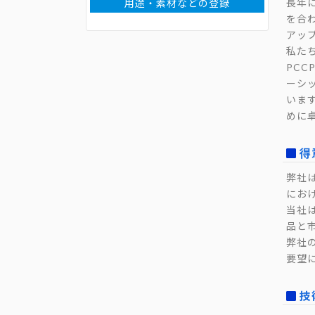
長年
用途・素材などの登録
を合
アッ
私た
PC
ーシ
いま
めに
得
弊社
にお
当社
品と
弊社
要望
技