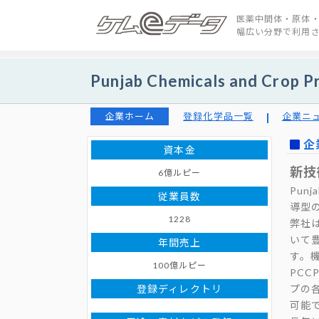
医薬中間体・原体・
幅広い分野で利用
Punjab Chemicals and Crop
企業ホーム
登録化学品一覧
企業ニ
企
資本金
新技
6億ルピー
Punj
従業員数
導型
1228
弊社
いて
年間売上
す。
100億ルピー
PC
登録ディレクトリ
プの
可能