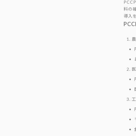
PC
料の
導入
PC