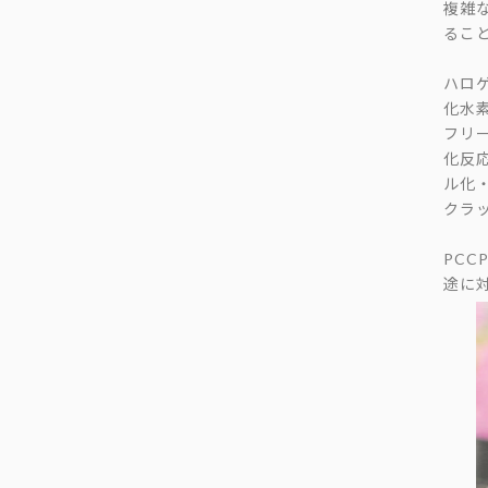
複雑
るこ
ハロ
化水素
フリ
化反
ル化
クラ
PC
途に