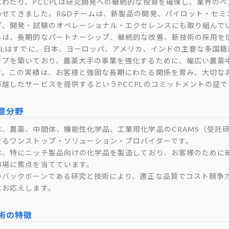
にわたり、PCCPLは研究開発への継続的な投資を確保し、業界の
わせてきました。R&Dチームは、新製品の開発、パイロット・セミ
プ、開発・試験のオペレーショナル・エクセレンスにも取り組んで
ちは、長期的なパートナーシップ、継続的な改善、新技術の採用を
CPLはすでに、日本、ヨーロッパ、アメリカ、インドの主要な多国
ップを築いており、農薬大手の事業を強化するために、幅広い農薬
す。この実績は、お客様と強固な長期にわたる関係を育み、大切な
卓越したサービスを提供するというPCCPLのコミットメントの証で
意分野
は、農薬、中間体、機能性化学品、工業用化学品のCRAMS（受託
けるワンストップ・ソリューション・プロバイダーです。
は、特にニッチ製品向けの化学品を製造しており、お客様のために
市場に焦点を当てています。
のバックボーンである研究と技術により、適正な品質でコスト競争
にお応えします。
術の特徴