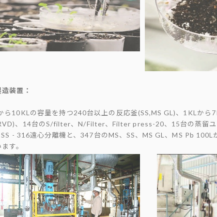
製造装置：
Lから10KLの容量を持つ240台以上の反応釜(SS,MS GL)、1KLか
VD)、14台のS/filter、N/Filter、Filter press-20、15台
"のSS - 316遠心分離機と、347台のMS、SS、MS GL、MS Pb 1
います。