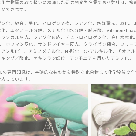
な化学物質の取り扱いに精通した研究開発型企業である弊社は、複
とができます。
ゲン化、縮合、酸化、ハロゲン交換、シアノ化、触媒還元、環化、
化、エタノール分解、メチル化加水分解・脱炭酸、Vilsmeir-haack反
ーラジカル反応、ジアゾ化反応、デヒドロハロゲン化、高圧水素化
応、ホフマン反応、サンドマイヤー反応、クライゼン縮合、フリー
・アシル化）、アミノメチル化、N-酸化、O-アルキル化、チオア
ッキング／酸化、オキシラン転位、アンモニアを用いたアミノ化。
CPLの専門知識は、基礎的なものから特殊な化合物まで化学物質の
対応しています。