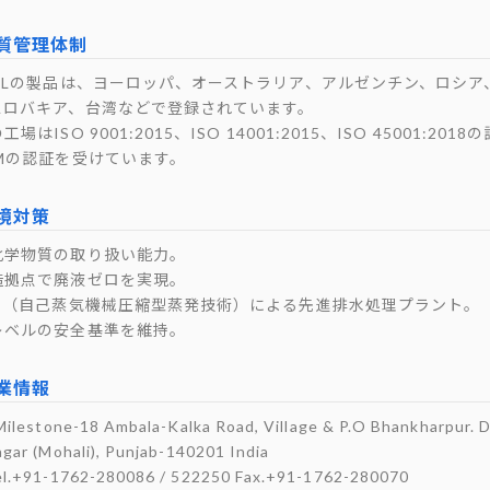
質管理体制
CPLの製品は、ヨーロッパ、オーストラリア、アルゼンチン、ロシ
スロバキア、台湾などで登録されています。
工場はISO 9001:2015、ISO 14001:2015、ISO 45001:2
QMの認証を受けています。
境対策
化学物質の取り扱い能力。
造拠点で廃液ゼロを実現。
RE（自己蒸気機械圧縮型蒸発技術）による先進排水処理プラント。
レベルの安全基準を維持。
業情報
Milestone-18 Ambala-Kalka Road, Village & P.O Bhankharpur. D
gar (Mohali), Punjab-140201 India
el.+91-1762-280086 / 522250
Fax.+91-1762-280070