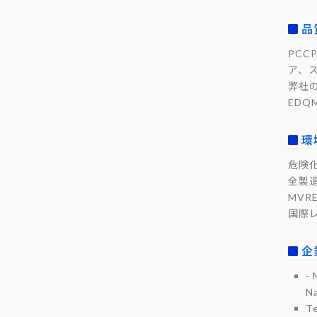
品
PC
ア、
弊社の
ED
環
危険
全製
MV
国際
企
- 
Na
T