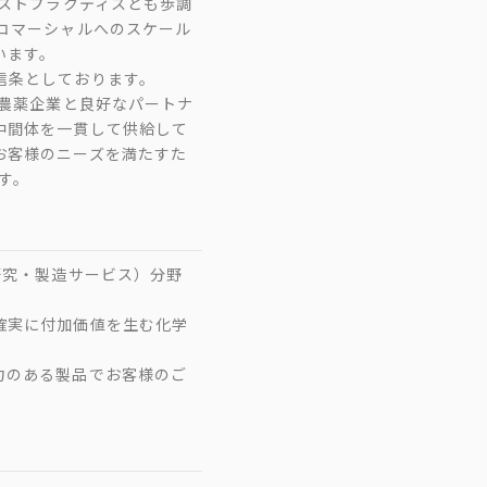
ベストプラクティスとも歩調
コマーシャルへのスケール
います。
信条としております。
籍農薬企業と良好なパートナ
中間体を一貫して供給して
お客様のニーズを満たすた
す。
研究・製造サービス）分野
確実に付加価値を生む化学
力のある製品でお客様のご