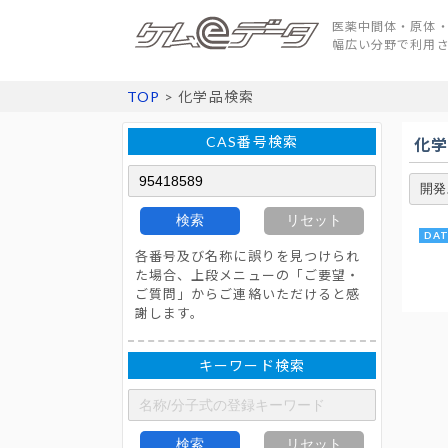
医薬中間体・原体・
幅広い分野で利用
TOP
> 化学品検索
CAS番号検索
化
検索
リセット
各番号及び名称に誤りを見つけられ
た場合、上段メニューの「ご要望・
ご質問」からご連絡いただけると感
謝します。
キーワード検索
検索
リセット