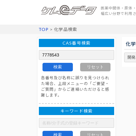
医薬中間体・原体・
幅広い分野で利用
TOP
> 化学品検索
CAS番号検索
化
検索
リセット
各番号及び名称に誤りを見つけられ
た場合、上段メニューの「ご要望・
ご質問」からご連絡いただけると感
謝します。
キーワード検索
検索
リセット