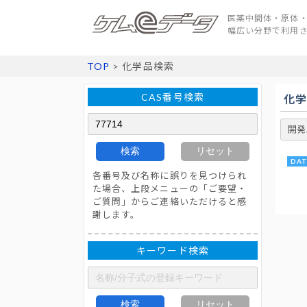
医薬中間体・原体・
幅広い分野で利用
TOP
> 化学品検索
CAS番号検索
化
検索
リセット
各番号及び名称に誤りを見つけられ
た場合、上段メニューの「ご要望・
ご質問」からご連絡いただけると感
謝します。
キーワード検索
検索
リセット