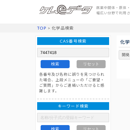
医薬中間体・原体・
幅広い分野で利用
TOP
> 化学品検索
CAS番号検索
化
検索
リセット
各番号及び名称に誤りを見つけられ
た場合、上段メニューの「ご要望・
ご質問」からご連絡いただけると感
謝します。
キーワード検索
検索
リセット