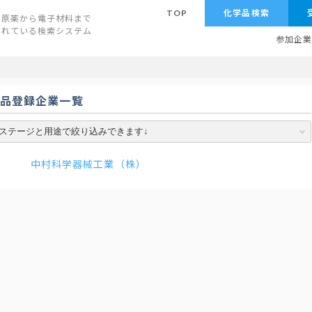
TOP
化学品検索
原薬から電子材料まで
されている検索システム
参加企
学品登録企業一覧
中村科学器械工業（株）