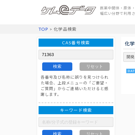
医薬中間体・原体・
幅広い分野で利用
TOP
> 化学品検索
CAS番号検索
化
検索
リセット
各番号及び名称に誤りを見つけられ
た場合、上段メニューの「ご要望・
ご質問」からご連絡いただけると感
謝します。
キーワード検索
検索
リセット