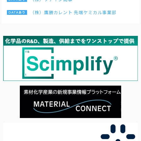
（株）鷹勝カレント 先端ケミカル事業部