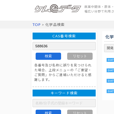
医薬中間体・原体・
幅広い分野で利用
TOP
> 化学品検索
CAS番号検索
化
検索
リセット
各番号及び名称に誤りを見つけられ
た場合、上段メニューの「ご要望・
ご質問」からご連絡いただけると感
謝します。
キーワード検索
検索
リセット