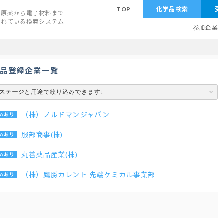
TOP
化学品検索
原薬から電子材料まで
されている検索システム
参加企
学品登録企業一覧
（株）ノルドマンジャパン
服部商事(株)
丸善薬品産業(株)
（株）鷹勝カレント 先端ケミカル事業部