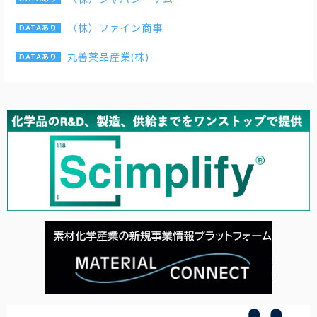
（株）ファイン商事
丸善薬品産業(株)