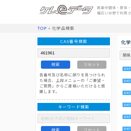
医薬中間体・原体・
幅広い分野で利用
TOP
> 化学品検索
CAS番号検索
化
検索
リセット
各番号及び名称に誤りを見つけられ
た場合、上段メニューの「ご要望・
ご質問」からご連絡いただけると感
謝します。
キーワード検索
検索
リセット