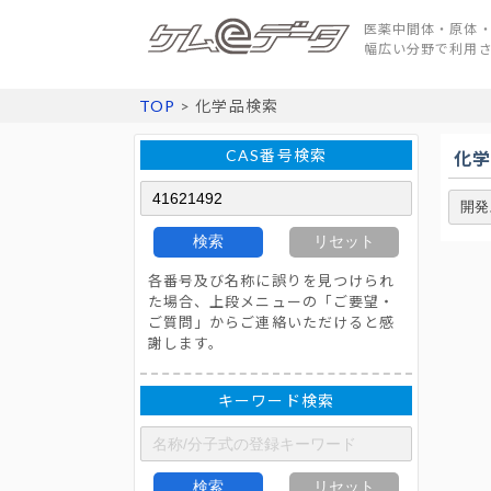
医薬中間体・原体・
幅広い分野で利用
TOP
> 化学品検索
CAS番号検索
化
検索
リセット
各番号及び名称に誤りを見つけられ
た場合、上段メニューの「ご要望・
ご質問」からご連絡いただけると感
謝します。
キーワード検索
検索
リセット