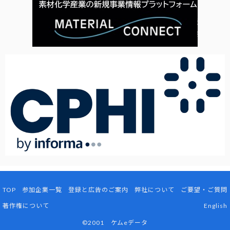
TOP
参加企業一覧
登録と広告のご案内
弊社について
ご要望・ご質問
著作権について
English
©2001 ケムeデータ