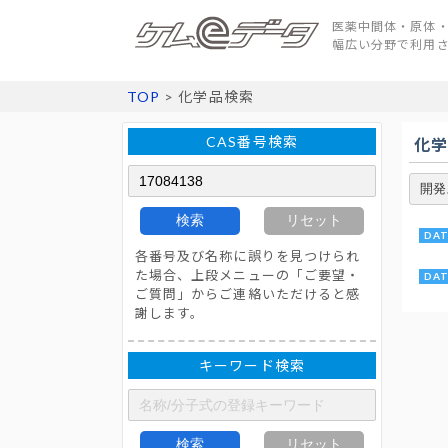
医薬中間体・原体・
幅広い分野で利用
TOP
> 化学品検索
CAS番号検索
化
検索
リセット
各番号及び名称に誤りを見つけられ
た場合、上段メニューの「ご要望・
ご質問」からご連絡いただけると感
謝します。
キーワード検索
検索
リセット