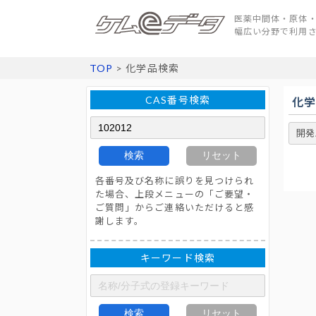
医薬中間体・原体・
幅広い分野で利用
TOP
> 化学品検索
CAS番号検索
化
検索
リセット
各番号及び名称に誤りを見つけられ
た場合、上段メニューの「ご要望・
ご質問」からご連絡いただけると感
謝します。
キーワード検索
検索
リセット