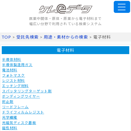
医薬中間体・原体・原薬から電子材料まで
幅広い分野で利用されている検索システム
TOP
>
受託先検索
>
用途・素材からの検索
> 電子材料
電子材料
半導体材料
半導体製造用ガス
電池材料
フォトマスク
レジスト材料
エッチング材料
スパッタリングターゲット剤
ボンディングワイヤー
封止剤
リードフレーム
ドライフィルムレジスト
光学繊維
光磁気ディスク基板
磁性材料