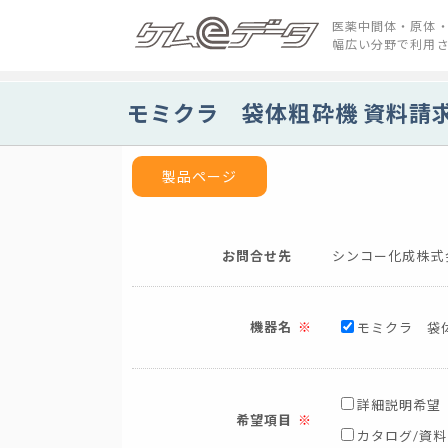
医薬中間体・原体・
幅広い分野で利用
モミクラ 袋体粗砕機 資料請
製品ページ
お問合せ先
シンコー化成株式
機器名
モミクラ 袋
詳細説明希望
希望項目
カタログ/資