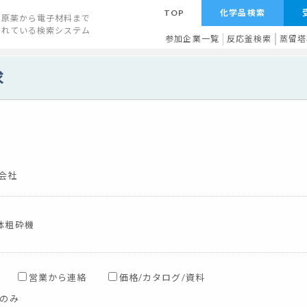
TOP
化学品検索
原薬から電子材料まで
されている検索システム
参加企業一覧
反応釜検索
蒸留塔
求
会社
体粗砕機
営業から連絡
価格/カタログ/資料
料のみ