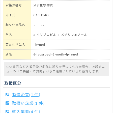
安衛法番号
公示化学物質
分子式
C10H14O
和文化学品名
チモ-ル
別名
6-イソプロピル-3-メチルフェノール
英文化学品名
Thymol
別名
6-Isopropyl-3-methylphenol
CAS番号など各番号及び名称に誤りを見つけられた場合、上段メニ
ューの「ご要望・ご質問」からご連絡いただけると感謝します。
取扱区分
製造企業(1 件)
取扱い企業(1 件)
輸入業者(4 件)