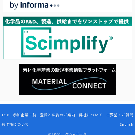
TOP
参加企業一覧
登録と広告のご案内
弊社について
ご要望・ご質問
著作権について
English
©2001 ケムeデータ