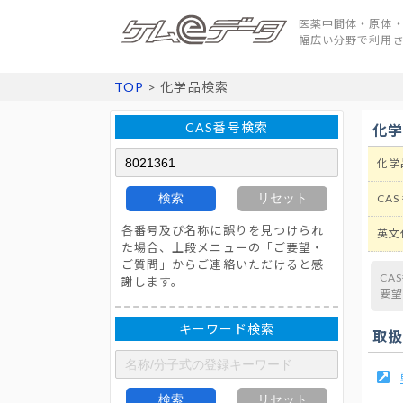
医薬中間体・原体・
幅広い分野で利用
TOP
> 化学品検索
CAS番号検索
化
化学
検索
リセット
CAS
各番号及び名称に誤りを見つけられ
英文
た場合、上段メニューの「ご要望・
ご質問」からご連絡いただけると感
CA
謝します。
要
キーワード検索
取
検索
リセット