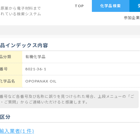
TOP
化学品検索
原薬から電子材料まで
されている検索システム
参加企
学品インデックス内容
品分類
有機化学品
 番号
8021-36-1
化学品名
OPOPANAX OIL
S番号など各番号及び名称に誤りを見つけられた場合、上段メニューの「ご
望・ご質問」からご連絡いただけると感謝します。
扱区分
輸入業者(1 件)