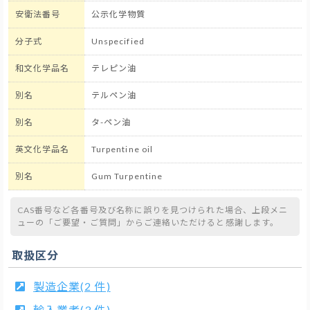
安衛法番号
公示化学物質
分子式
Unspecified
和文化学品名
テレピン油
別名
テルペン油
別名
タ-ペン油
英文化学品名
Turpentine oil
別名
Gum Turpentine
CAS番号など各番号及び名称に誤りを見つけられた場合、上段メニ
ューの「ご要望・ご質問」からご連絡いただけると感謝します。
取扱区分
製造企業(2 件)
輸入業者(3 件)