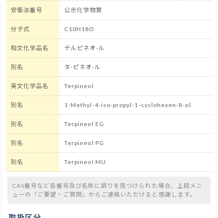
安衛法番号
公示化学物質
分子式
C10H18O
和文化学品名
テルピネオ-ル
別名
タ-ピネオ-ル
英文化学品名
Terpineol
別名
1-Methyl-4-iso-propyl-1-cyclohexen-8-ol
別名
Terpineol EG
別名
Terpineol PG
別名
Terpineol MU
CAS番号など各番号及び名称に誤りを見つけられた場合、上段メニ
ューの「ご要望・ご質問」からご連絡いただけると感謝します。
取扱区分