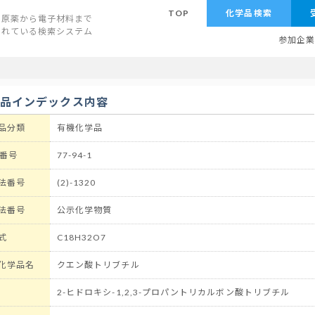
TOP
化学品検索
原薬から電子材料まで
されている検索システム
参加企
学品インデックス内容
品分類
有機化学品
 番号
77-94-1
法番号
(2)-1320
法番号
公示化学物質
式
C18H32O7
化学品名
クエン酸トリブチル
2-ヒドロキシ-1,2,3-プロパントリカルボン酸トリブチル