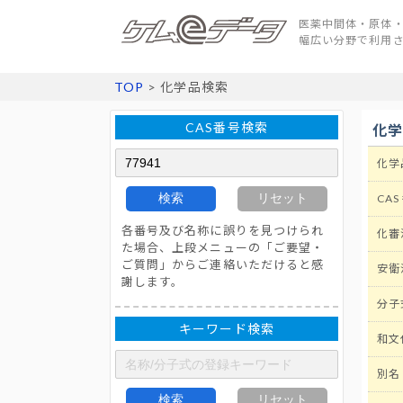
医薬中間体・原体・
幅広い分野で利用
TOP
> 化学品検索
CAS番号検索
化
化学
検索
リセット
CAS
各番号及び名称に誤りを見つけられ
化審
た場合、上段メニューの「ご要望・
ご質問」からご連絡いただけると感
安衛
謝します。
分子
キーワード検索
和文
別名
検索
リセット