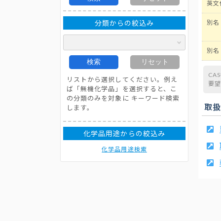
英文
分類からの絞込み
別名
別名
検索
リセット
CA
リストから選択してください。例え
要
ば「無機化学品」を選択すると、こ
の分類のみを対象に キーワード検索
取
します。
化学品用途からの絞込み
化学品用途検索