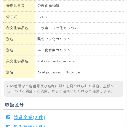
安衛法番号
公表化学物質
分子式
F2HK
和文化学品名
一水素二フッ化カリウム
別名
酸性フッ化カリウム
別名
ふっ化水素カリウム
英文化学品名
Potassium bifluoride
別名
Acid potassium fluoride
CAS番号など各番号及び名称に誤りを見つけられた場合、上段メニ
ューの「ご要望・ご質問」からご連絡いただけると感謝します。
取扱区分
製造企業(2 件)
輸入業者(2 件)