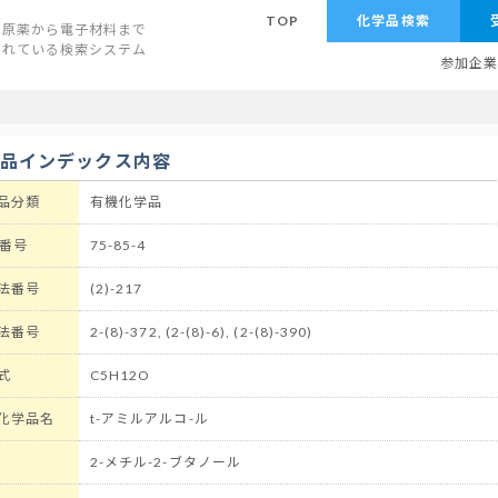
TOP
化学品検索
原薬から電子材料まで
されている検索システム
参加企
学品インデックス内容
品分類
有機化学品
 番号
75-85-4
法番号
(2)-217
法番号
2-(8)-372, (2-(8)-6), (2-(8)-390)
式
C5H12O
化学品名
t-アミルアルコ-ル
2-メチル-2-ブタノール