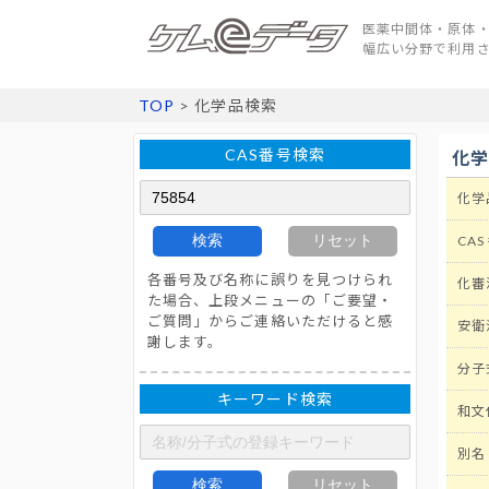
医薬中間体・原体・
幅広い分野で利用
TOP
> 化学品検索
CAS番号検索
化
化学
検索
リセット
CAS
各番号及び名称に誤りを見つけられ
化審
た場合、上段メニューの「ご要望・
ご質問」からご連絡いただけると感
安衛
謝します。
分子
キーワード検索
和文
別名
検索
リセット