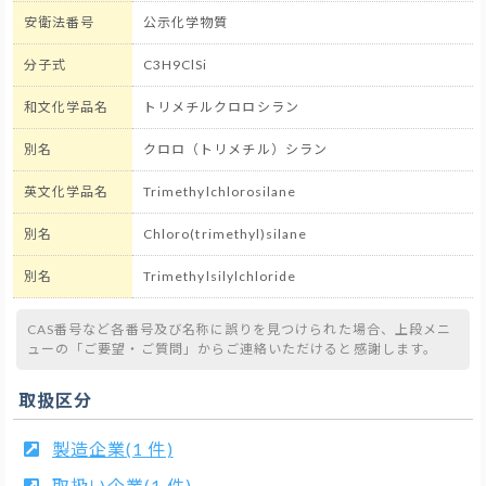
安衛法番号
公示化学物質
分子式
C3H9ClSi
和文化学品名
トリメチルクロロシラン
別名
クロロ（トリメチル）シラン
英文化学品名
Trimethylchlorosilane
別名
Chloro(trimethyl)silane
別名
Trimethylsilylchloride
CAS番号など各番号及び名称に誤りを見つけられた場合、上段メニ
ューの「ご要望・ご質問」からご連絡いただけると感謝します。
取扱区分
製造企業(1 件)
取扱い企業(1 件)