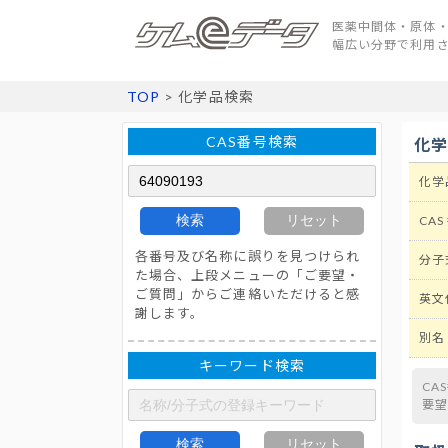
医薬中間体・原体・
幅広い分野で利用
TOP
> 化学品検索
CAS番号検索
化
化学
検索
リセット
CAS
各番号及び名称に誤りを見つけられ
分子
た場合、上段メニューの「ご要望・
ご質問」からご連絡いただけると感
英文
謝します。
別名
キーワード検索
CA
要
検索
リセット