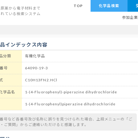
TOP
化学品検索
原薬から電子材料まで
されている検索システム
参加企
学品インデックス内容
品分類
有機化学品
 番号
64090-19-3
式
C10H13FN2.HCl
化学品名
1-(4-Fluorophenyl)-piperazine dihydrochloride
1-(4-Fluorophenyl)piperazine dihydrochloride
S番号など各番号及び名称に誤りを見つけられた場合、上段メニューの「ご
望・ご質問」からご連絡いただけると感謝します。