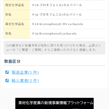
和文化学品名
9-(4-ブロモフェニル)カルバゾール
別名
9-(p-ブロモフェニル)カルバゾール
英文化学品名
9-(4-bromophenyl)-9H-carbazole
別名
9-(p-Bromophenyl)carbazole
CAS番号など各番号及び名称に誤りを見つけられた場合、上段メニ
ューの「ご要望・ご質問」からご連絡いただけると感謝します。
取扱区分
製造企業(1 件)
輸入業者(2 件)