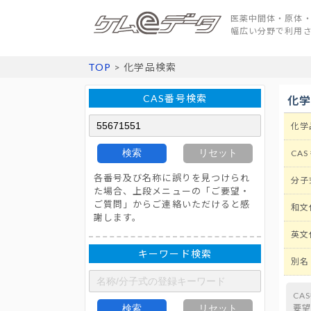
医薬中間体・原体・
幅広い分野で利用
TOP
> 化学品検索
CAS番号検索
化
化学
検索
リセット
CAS
各番号及び名称に誤りを見つけられ
分子
た場合、上段メニューの「ご要望・
ご質問」からご連絡いただけると感
和文
謝します。
英文
キーワード検索
別名
CA
検索
リセット
要