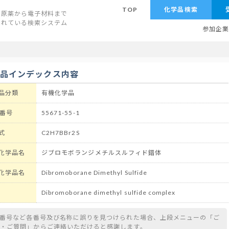
TOP
化学品検索
原薬から電子材料まで
されている検索システム
参加企
学品インデックス内容
品分類
有機化学品
 番号
55671-55-1
式
C2H7BBr2S
化学品名
ジブロモボランジメチルスルフィド錯体
化学品名
Dibromoborane Dimethyl Sulfide
Dibromoborane dimethyl sulfide complex
S番号など各番号及び名称に誤りを見つけられた場合、上段メニューの「ご
望・ご質問」からご連絡いただけると感謝します。