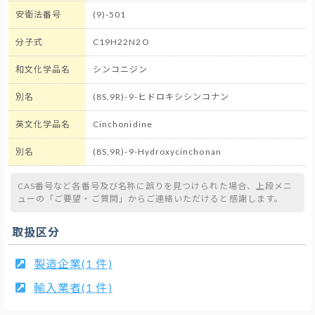
安衛法番号
(9)-501
分子式
C19H22N2O
和文化学品名
シンコニジン
別名
(8S,9R)-9-ヒドロキシシンコナン
英文化学品名
Cinchonidine
別名
(8S,9R)-9-Hydroxycinchonan
CAS番号など各番号及び名称に誤りを見つけられた場合、上段メニ
ューの「ご要望・ご質問」からご連絡いただけると感謝します。
取扱区分
製造企業(1 件)
輸入業者(1 件)