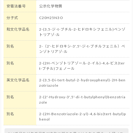
安衛法番号
公示化学物質
分子式
C20H25N3O
和文化学品名
2-(3,5-ジ-t-ブチル-2-ヒドロキシフェニル)ベンゾ
トリアゾ-ル
別名
2-（2'-ヒドロキシ-3',5'-ジ-t-ブチルフェニル）ベ
ンゾトリアゾ-ル
別名
2-(2H-ベンゾトリアゾール-2-イル)-4,6-ビス(ter
t-ブチル)フェノール
英文化学品名
2-(3,5-Di-tert-butyl-2-hydroxyphenyl)-2H-ben
zotriazole
別名
2-(2'-Hydroxy-3',5'-di-t-butylphenyl)benzotria
zole
別名
2-(2H-Benzotriazole-2-yl)-4,6-bis(tert-butyl)p
henol