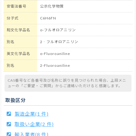
安衛法番号
公示化学物質
分子式
C6H6FN
和文化学品名
o-フルオロアニリン
別名
2‐フルオロアニリン
英文化学品名
o-Fluoroaniline
別名
2-Fluoroaniline
CAS番号など各番号及び名称に誤りを見つけられた場合、上段メニ
ューの「ご要望・ご質問」からご連絡いただけると感謝します。
取扱区分
製造企業(1 件)
取扱い企業(2 件)
輸入業者(8 件)