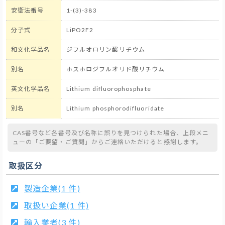
安衛法番号
1-(3)-383
分子式
LiPO2F2
和文化学品名
ジフルオロリン酸リチウム
別名
ホスホロジフルオリド酸リチウム
英文化学品名
Lithium difluorophosphate
別名
Lithium phosphorodifluoridate
CAS番号など各番号及び名称に誤りを見つけられた場合、上段メニ
ューの「ご要望・ご質問」からご連絡いただけると感謝します。
取扱区分
製造企業(1 件)
取扱い企業(1 件)
輸入業者(3 件)