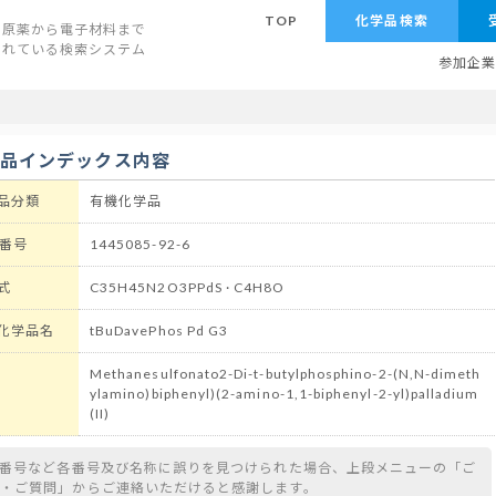
TOP
化学品検索
原薬から電子材料まで
されている検索システム
参加企
学品インデックス内容
品分類
有機化学品
 番号
1445085-92-6
式
C35H45N2O3PPdS · C4H8O
化学品名
tBuDavePhos Pd G3
Methanesulfonato2-Di-t-butylphosphino-2-(N,N-dimeth
ylamino)biphenyl)(2-amino-1,1-biphenyl-2-yl)palladium
(II)
S番号など各番号及び名称に誤りを見つけられた場合、上段メニューの「ご
望・ご質問」からご連絡いただけると感謝します。