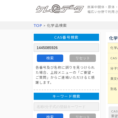
医薬中間体・原体・
幅広い分野で利用
TOP
> 化学品検索
CAS番号検索
化
化学
検索
リセット
CAS
各番号及び名称に誤りを見つけられ
分子
た場合、上段メニューの「ご要望・
ご質問」からご連絡いただけると感
英文
謝します。
別名
キーワード検索
CA
要
検索
リセット