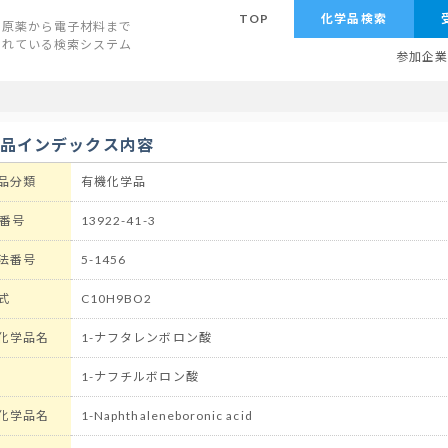
TOP
化学品検索
原薬から電子材料まで
されている検索システム
参加企
学品インデックス内容
品分類
有機化学品
 番号
13922-41-3
法番号
5-1456
式
C10H9BO2
化学品名
1-ナフタレンボロン酸
1-ナフチルボロン酸
化学品名
1-Naphthaleneboronic acid