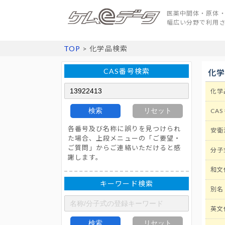
医薬中間体・原体・
幅広い分野で利用
TOP
> 化学品検索
CAS番号検索
化
化学
検索
リセット
CAS
各番号及び名称に誤りを見つけられ
安衛
た場合、上段メニューの「ご要望・
ご質問」からご連絡いただけると感
分子
謝します。
和文
キーワード検索
別名
英文
検索
リセット