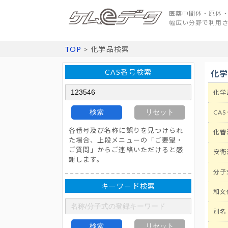
医薬中間体・原体・
幅広い分野で利用
TOP
> 化学品検索
CAS番号検索
化
化学
検索
リセット
CAS
各番号及び名称に誤りを見つけられ
化審
た場合、上段メニューの「ご要望・
ご質問」からご連絡いただけると感
安衛
謝します。
分子
キーワード検索
和文
別名
検索
リセット