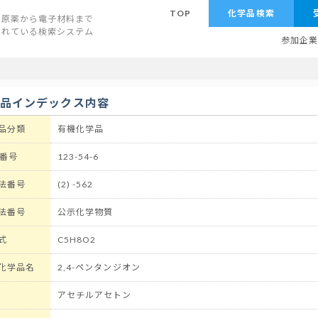
TOP
化学品検索
原薬から電子材料まで
されている検索システム
参加企
学品インデックス内容
品分類
有機化学品
 番号
123-54-6
法番号
(2) -562
法番号
公示化学物質
式
C5H8O2
化学品名
2,4-ペンタンジオン
アセチルアセトン