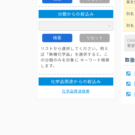
英文
分類からの絞込み
別名
別名
検索
リセット
CA
要
リストから選択してください。例え
ば「無機化学品」を選択すると、こ
取
の分類のみを対象に キーワード検索
します。
化学品用途からの絞込み
化学品用途検索