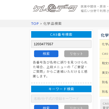
医薬中間体・原体・
幅広い分野で利用
TOP
> 化学品検索
CAS番号検索
化
化学
検索
リセット
CAS
各番号及び名称に誤りを見つけられ
和文
た場合、上段メニューの「ご要望・
ご質問」からご連絡いただけると感
英文
謝します。
別名
キーワード検索
別名
CA
検索
リセット
要