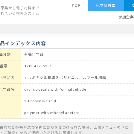
TOP
化学品検索
原薬から電子材料まで
されている検索システム
参加企
学品インデックス内容
品分類
有機化学品
 番号
1203477-55-7
化学品名
カルボキシル基導入ポリビニルホルマール樹脂
化学品名
cyclic acetals with formaldehyde
2-Propenoic acid
polymer with ethenyl acetate
S番号など各番号及び名称に誤りを見つけられた場合、上段メニューの「ご
望・ご質問」からご連絡いただけると感謝します。